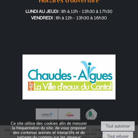
Horaires d’ouverture
Lundi au jeudi :
8h à 12h - 13h30 à 17h30
Vendredi :
8h à 12h - 13h30 à 16h30
Mentions légales
Ce site utilise des cookies afin de mesurer
la fréquentation du site, de vous proposer
Site commercialisé par Centre France Solution Pro
-
Création et hébergement
des contenus animés et interactifs et de
du site Internet réalisé par Net15
-
Site administrable CMS propulsé par
partager du contenu sur les réseaux
WebSee
-
Conditions Générales d'Utilisation
-
Gérer les cookies