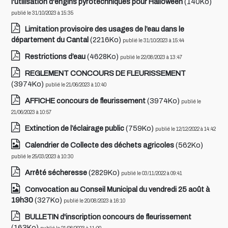
l'utilisation d'engins pyrotechniques pour Halloween
(140Ko)
publié le 31/10/2023 à 15:35
Limitation provisoire des usages de l’eau dans le
département du Cantal
(2216Ko)
publié le 31/10/2023 à 15:44
Restrictions d’eau
(4628Ko)
publié le 22/08/2023 à 13:47
REGLEMENT CONCOURS DE FLEURISSEMENT
(3974Ko)
publié le 21/06/2023 à 10:40
AFFICHE concours de fleurissement
(3974Ko)
publié le
21/06/2023 à 10:57
Extinction de l’éclairage public
(759Ko)
publié le 12/12/2022 à 14:42
Calendrier de Collecte des déchets agricoles
(562Ko)
publié le 25/03/2023 à 10:30
Arrêté sécheresse
(2829Ko)
publié le 03/11/2022 à 09:41
Convocation au Conseil Municipal du vendredi 25 août à
19h30
(327Ko)
publié le 20/08/2023 à 16:10
BULLETIN d'inscription concours de fleurissement
(163Ko)