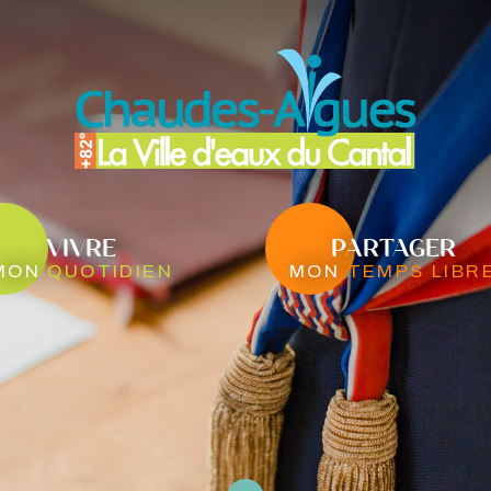
VIVRE
PARTAGER
mon
quotidien
mon
temps libr