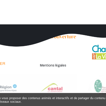
ues
Horaires d’ouverture
Lundi au jeudi :
8h à 12h - 13h30 à
17h30
ues
Vendredi :
8h à 12h - 13h30 à 16h30
ER
Mentions légales
de vous proposer des contenus animés et interactifs et de partager du contenu 
éseaux sociaux.