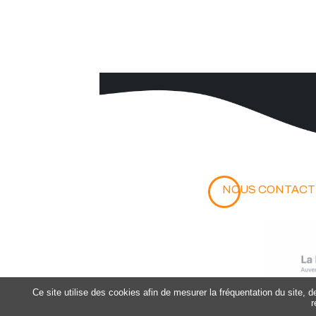
Chaudes-Aig
3 Pl. de la Mairie
15110 Chaudes-Aig
04 71 23 52 47
NOUS CONTACT
Ce site utilise des cookies afin de mesurer la fréquentation du site, 
r