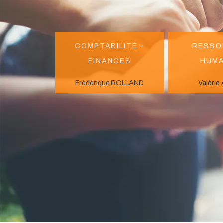
Comptabilité -
Resso
finances
huma
Frédérique ROLLAND
Valéri