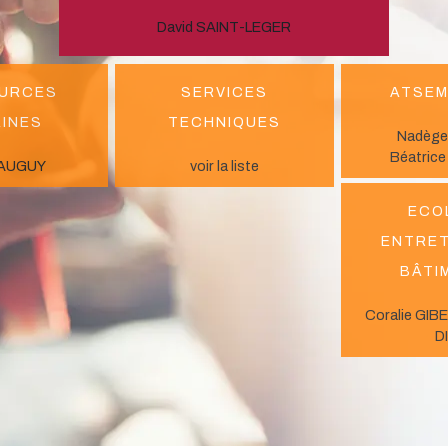
David SAINT-LEGER
urces
Services
ATSEM
ines
Techniques
Nadège
Béatric
e AUGUY
voir la liste
Eco
Entret
bâti
Coralie GIB
D