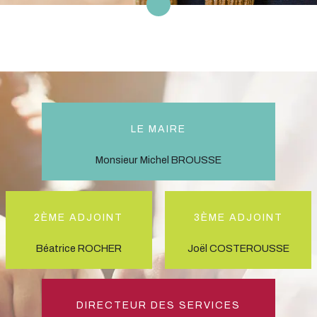
Le Maire
Monsieur Michel BROUSSE
2ème Adjoint
3ème Adjoint
Béatrice ROCHER
Joël COSTEROUSSE
Directeur des Services