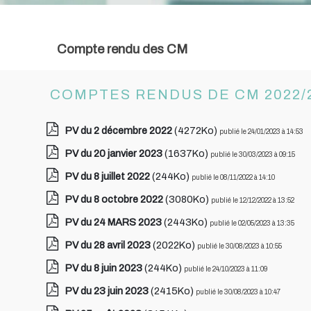
Compte rendu des CM
COMPTES RENDUS DE CM 2022/
PV du 2 décembre 2022
(4272Ko)
publié le 24/01/2023 à 14:53
PV du 20 janvier 2023
(1637Ko)
publié le 30/03/2023 à 09:15
PV du 8 juillet 2022
(244Ko)
publié le 08/11/2022 à 14:10
PV du 8 octobre 2022
(3080Ko)
publié le 12/12/2022 à 13:52
PV du 24 MARS 2023
(2443Ko)
publié le 02/05/2023 à 13:35
PV du 28 avril 2023
(2022Ko)
publié le 30/08/2023 à 10:55
PV du 8 juin 2023
(244Ko)
publié le 24/10/2023 à 11:09
PV du 23 juin 2023
(2415Ko)
publié le 30/08/2023 à 10:47