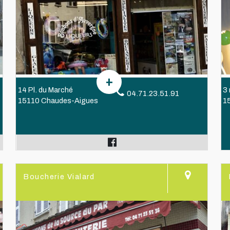
14 Pl. du Marché
3
04.71.23.51.91
15110 Chaudes-Aigues
1
Boucherie Vialard