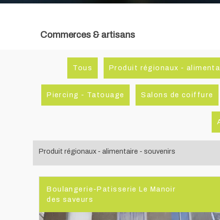
Commerces & artisans
Tous
Produit régionaux - alimenta
Piercing - Tatouage
Salons de coiffure
Produit régionaux - alimentaire - souvenirs
Boulangerie-Patisserie Le Manoir
des saveurs