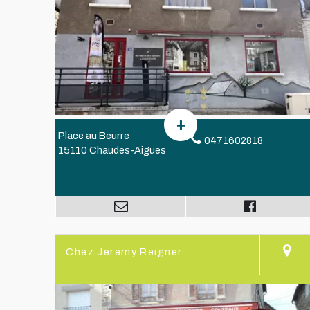
Place au Beurre
0471602818
15110 Chaudes-Aigues
Chez Jeremy Reigner