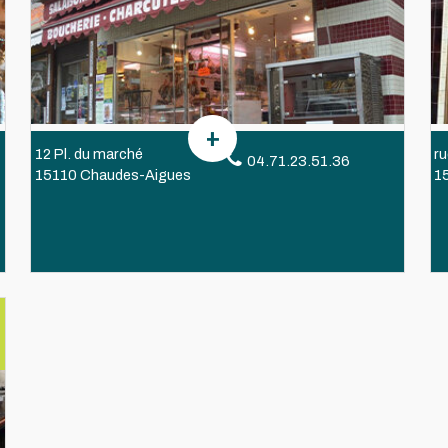
12 Pl. du marché
r
04.71.23.51.36
15110 Chaudes-Aigues
1