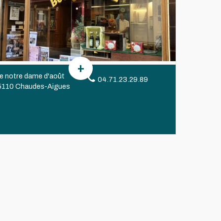
ue notre dame d'août
04.71.23.29.89
5110 Chaudes-Aigues