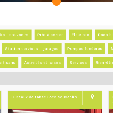
ire - souvenirs
Prêt à porter
Fleuriste
Déco bi
Station services - garages
Pompes funèbres
Artisans
Activités et loisirs
Services
Bien-êtr
Bureaux de tabac Loto souvenirs