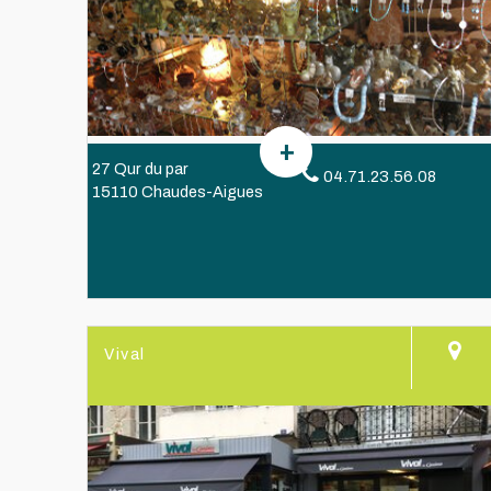
27 Qur du par
04.71.23.56.08
15110 Chaudes-Aigues
Vival