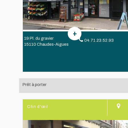
19 Pl. du gravier
04.71.23.52.93
15110 Chaudes-Aigues
Prêt à porter
Clin d'œil