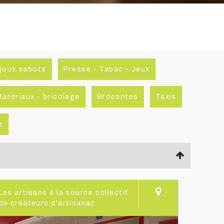
joux sabots
Presse - Tabac - Jeux
Matériaux - bricolage
Brocantes
Taxis
e
Les artisans à la source collectif
de créateurs d'artisanat