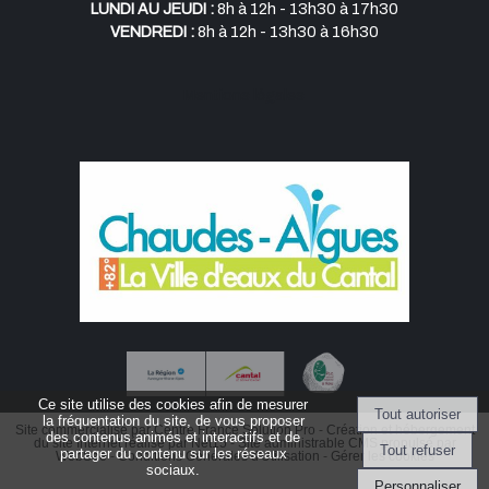
Lundi au jeudi :
8h à 12h - 13h30 à 17h30
Vendredi :
8h à 12h - 13h30 à 16h30
Mentions légales
Ce site utilise des cookies afin de mesurer
la fréquentation du site, de vous proposer
Site commercialisé par Centre France Solution Pro
-
Création et hébergement
des contenus animés et interactifs et de
du site Internet réalisé par Net15
-
Site administrable CMS propulsé par
partager du contenu sur les réseaux
WebSee
-
Conditions Générales d'Utilisation
-
Gérer les cookies
sociaux.
Personnaliser