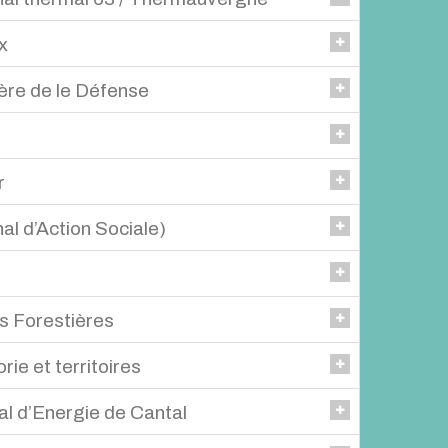
x
c BOUCHARINC
ère de le Défense
 : Béatrice ROCHER,Technicien : Karine DECQ,
r
 Suppléant : Stéphanie SABAU
l d’Action Sociale)
Suppléant : Stéphanie SABAU
 Forestières
is BERTAND
ie et territoires
AFIEU
l d’Energie de Cantal