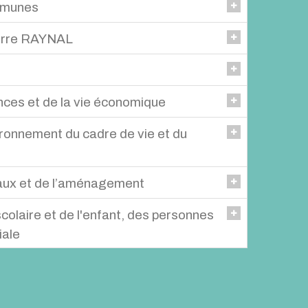
mmunes
rlhac
ierre RAYNAL
cole BATIFOL
ité de surveillance
u comité de surveillance
seil d'administration.
ces et de la vie économique
 conseil d'administration
ronnement du cadre de vie et du
c GUIBERT - Joël COSTEROUSSE - Damien
aux et de l’aménagement
BOUSSUGE - Claire GALTEAU - Béatrice ROCHER -
colaire et de l'enfant, des personnes
COSTES - Isabelle MARTIN
iale
atrice ROCHER - Janick GUENEE - Joël
ET - Jean-Louis BERTRAND
e SABAU - Monique BOUSSUGE - Isabelle COSTES