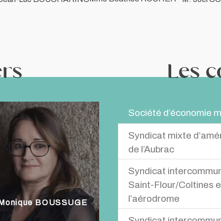
ers
Les 
Société d’économie m
Syndicat mixte d’amé
- Michel BROUSSE - Béatri
de l’Aubrac
Syndicat intercommunal
Titulaire: Marc GUIBERT Supp
Saint-Flour/Coltines 
l’aérodrome
Monique BOUSSUGE
Syndicat intercommun
Titulaire : Jean-Lucc BOUCHA