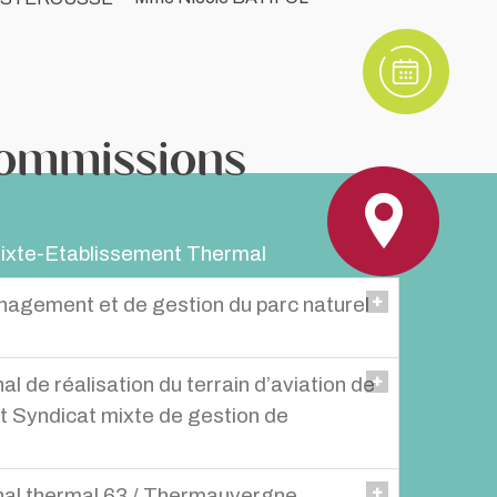
commissions
ixte-Etablissement Thermal
nagement et de gestion du parc naturel
ce ROCHER - Monique BOUSSUGE
 de réalisation du terrain d’aviation de
léant : Claire GALTEAU
et Syndicat mixte de gestion de
al thermal 63 / Thermauvergne
RINC Suppléant : Isabelelle COSTE