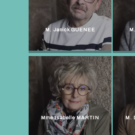
M. Janick GUENEE
M
Mme Isabelle MARTIN
M.