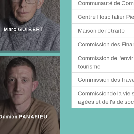
Communauté de Co
Joël costerousse et Damien O
Centre Hospitalier P
Jean-Luc BOUCHARINC et Ni
Michel Brousse président du com
. Marc GUIBERT
Maison de retraite
Nicole Batifol vice présidente d
Michel Brousse président du con
Commission des Finan
Nicole Batifol vice
présidente du
Suppléante Stéphanie Sabau
Commission de l'envir
Michel BROUSSE,
tourisme
Jean-Luc BOUCHARINC - Mar
PANAFIEU
Commission des trav
Michel BROUSSE,
- Nicole BATIFOL - Monique 
Commissionde la vie s
Michel BROUSSE,
Stéphanie SABAU - Isabelle 
agées et de l'aide soc
- Jean-Luc BOUCHARINC - Bé
COSTEROUSSE - Jérémy TUZ
Michel BROUSSE,
 Damien PANAFIEU
- Nicole BATIFOL - Stéphani