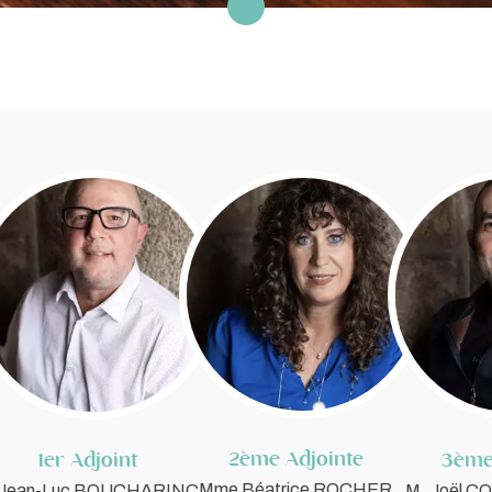
2ème Adjointe
1er Adjoint
3ème
Mme Béatrice ROCHER
 Jean-Luc BOUCHARINC
M. Joël 