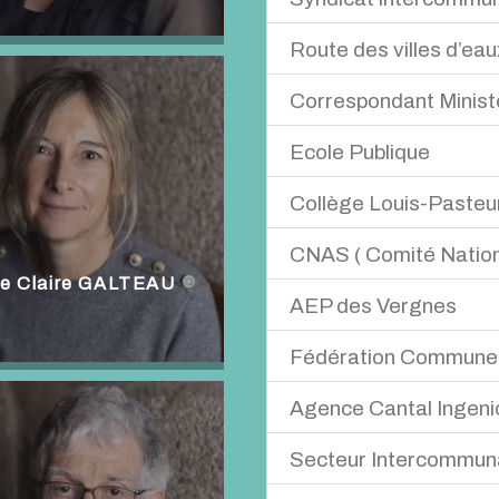
Route des villes d’eau
Michel BROUSSE - Jean-Lu
Correspondant Minist
1 représentant de la commune
Directrice de l'OTI
Ecole Publique
- Jean-Luc BOUCHARINC
Collège Louis-Pasteu
Titulaire : Nicole BATIFOLS –
CNAS ( Comité Nationa
Titulaire : Nicole BATIFOL – 
e Claire GALTEAU
AEP des Vergnes
Nicole BATIFOL
Fédération Communes
Michel BROUSSE - Jean-Lou
Agence Cantal Ingenior
Jérémy TUZET - Damien PAN
Secteur Intercommuna
Michel BROUSSE